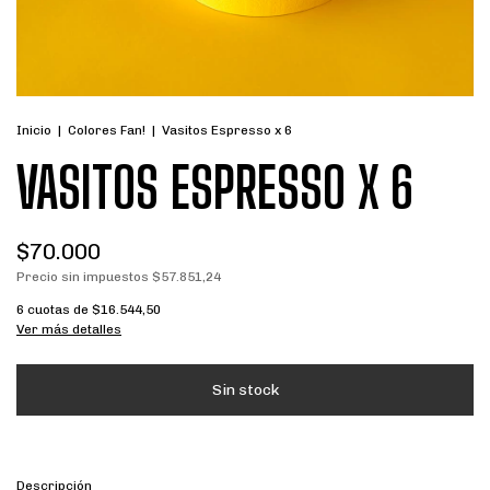
Inicio
|
Colores Fan!
|
Vasitos Espresso x 6
VASITOS ESPRESSO X 6
$70.000
Precio sin impuestos
$57.851,24
6
cuotas de
$16.544,50
Ver más detalles
Descripción