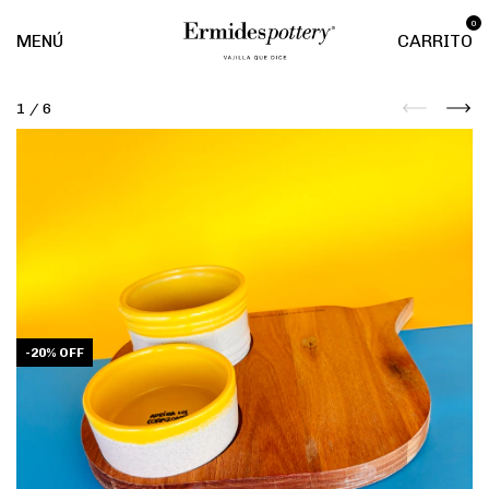
0
MENÚ
CARRITO
1
/
6
-
20
%
OFF