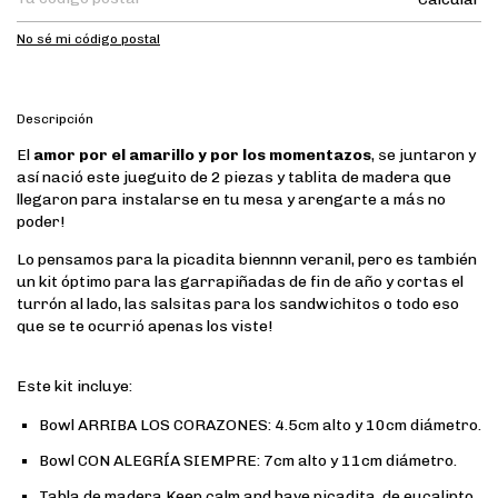
No sé mi código postal
Descripción
El
amor por el amarillo y por los momentazos
, se juntaron y
así nació este jueguito de 2 piezas y tablita de madera que
llegaron para instalarse en tu mesa y arengarte a más no
poder!
Lo pensamos para la picadita biennnn veranil, pero es también
un kit óptimo para las garrapiñadas de fin de año y cortas el
turrón al lado, las salsitas para los sandwichitos o todo eso
que se te ocurrió apenas los viste!
Este kit incluye:
Bowl ARRIBA LOS CORAZONES: 4.5cm alto y 10cm diámetro.
Bowl CON ALEGRÍA SIEMPRE: 7cm alto y 11cm diámetro.
Tabla de madera Keep calm and have picadita, de eucalipto