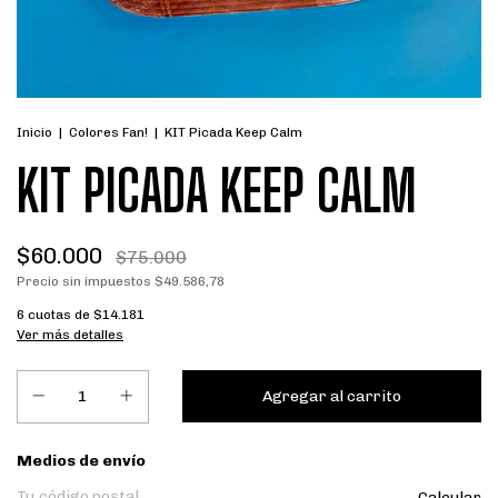
Inicio
|
Colores Fan!
|
KIT Picada Keep Calm
KIT PICADA KEEP CALM
$60.000
$75.000
Precio sin impuestos
$49.586,78
6
cuotas de
$14.181
Ver más detalles
Entregas para el CP:
Medios de envío
Calcular