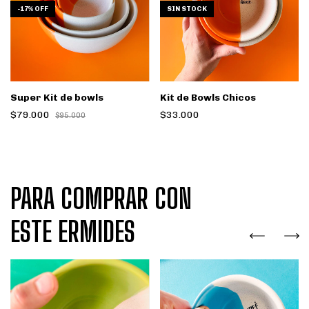
-
17
%
OFF
SIN STOCK
Super Kit de bowls
Kit de Bowls Chicos
$79.000
$33.000
$95.000
PARA COMPRAR CON
ESTE ERMIDES